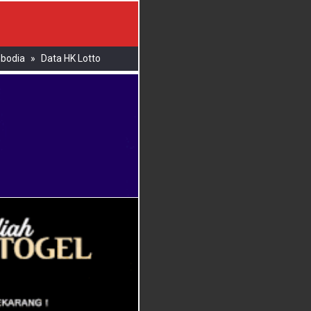
bodia
»
Data HK Lotto