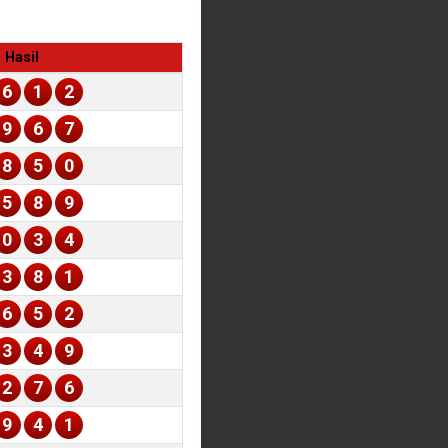
Hasil
6
1
2
9
6
7
8
5
0
5
8
9
0
3
4
3
8
1
6
5
2
3
4
9
2
7
6
9
4
1