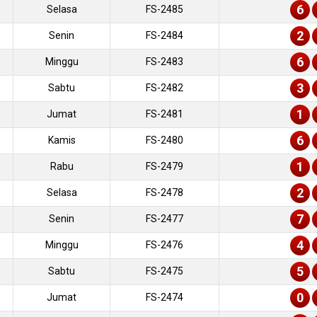
6
Selasa
FS-2485
2
Senin
FS-2484
6
Minggu
FS-2483
3
Sabtu
FS-2482
1
Jumat
FS-2481
6
Kamis
FS-2480
1
Rabu
FS-2479
2
Selasa
FS-2478
7
Senin
FS-2477
4
Minggu
FS-2476
5
Sabtu
FS-2475
0
Jumat
FS-2474