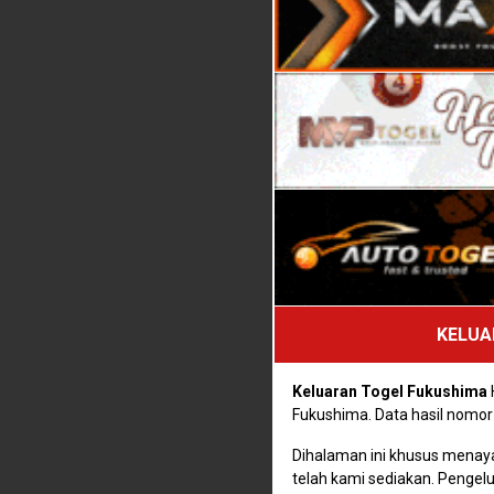
KELUA
Keluaran Togel Fukushima
Fukushima. Data hasil nomor 
Dihalaman ini khusus menayan
telah kami sediakan. Penge