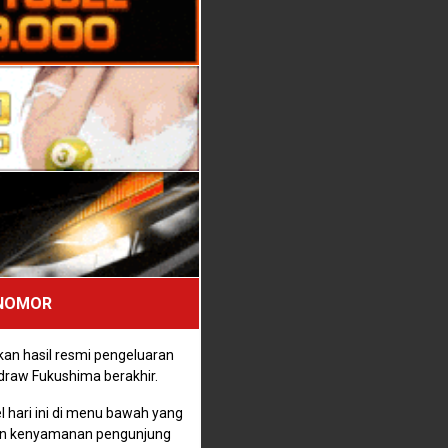
 NOMOR
kan hasil resmi pengeluaran
e draw Fukushima berakhir.
l hari ini di menu bawah yang
kan kenyamanan pengunjung