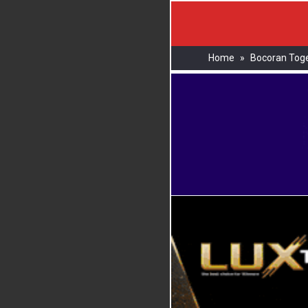
Home
»
Bocoran Togel