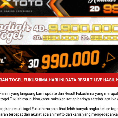
RAN TOGEL FUKUSHIMA HARI INI DATA RESULT LIVE HASIL
Hari ini yang langsung kami update dari Result Fukushima yang merupa
togel Fukushima ini bisa kamu saksikan setiap harinya setelah jam liv
gkan result togel Fukushima saja, lihat lebih banyak angka keluar toge
luaran tercepat dan akurat adalah motto dari kami, yang mengedepan