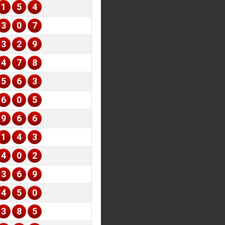
1
5
4
3
0
7
3
2
9
4
7
8
5
6
3
6
0
5
9
6
6
1
4
3
4
0
2
3
6
9
4
5
0
3
8
5