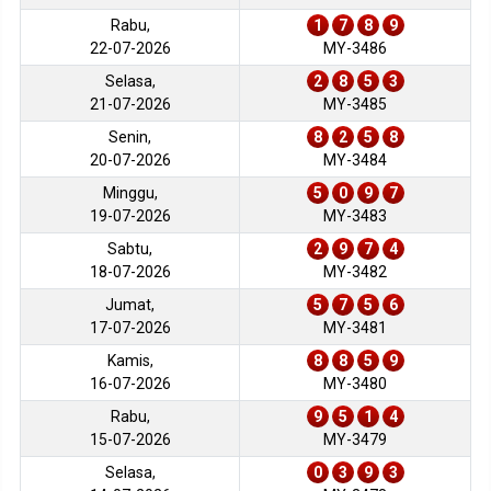
Rabu,
1
7
8
9
22-07-2026
MY-3486
Selasa,
2
8
5
3
21-07-2026
MY-3485
Senin,
8
2
5
8
20-07-2026
MY-3484
Minggu,
5
0
9
7
19-07-2026
MY-3483
Sabtu,
2
9
7
4
18-07-2026
MY-3482
Jumat,
5
7
5
6
17-07-2026
MY-3481
Kamis,
8
8
5
9
16-07-2026
MY-3480
Rabu,
9
5
1
4
15-07-2026
MY-3479
Selasa,
0
3
9
3