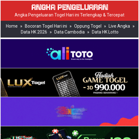
ANGKA PENGELUARAN
Angka Pengeluaran Togel Hari ini Terlengkap & Tercepat
Home
»
Bocoran Togel Hari ini
»
Oppung Togel
»
Live Angka
»
Data HK 2026
»
Data Cambodia
»
Data HK Lotto