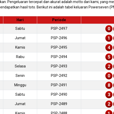
akan. Pengeluaran tercepat dan akurat adalah motto dari kami, yan
endapatkan hasil toto. Berikut ini adalah tabel keluaran Powerseven (P
Hari
Periode
0
Sabtu
PSP-2497
1
Jumat
PSP-2496
4
Kamis
PSP-2495
5
Rabu
PSP-2494
2
Selasa
PSP-2493
0
Senin
PSP-2492
8
Minggu
PSP-2491
3
Sabtu
PSP-2490
2
Jumat
PSP-2489
1
Kamis
PSP-2488