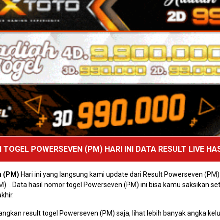
 TOGEL POWERSEVEN (PM) HARI INI DATA RESULT LIVE HA
n (PM)
Hari ini yang langsung kami update dari Result Powerseven (PM
. Data hasil nomor togel Powerseven (PM) ini bisa kamu saksikan seti
hir.
gkan result togel Powerseven (PM) saja, lihat lebih banyak angka kelua