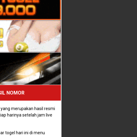
SIL NOMOR
) yang merupakan hasil resmi
ap harinya setelah jam live
r togel hari ini di menu