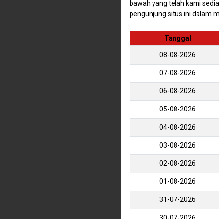
bawah yang telah kami sedi
pengunjung situs ini dalam m
Tanggal
08-08-2026
07-08-2026
06-08-2026
05-08-2026
04-08-2026
03-08-2026
02-08-2026
01-08-2026
31-07-2026
30-07-2026