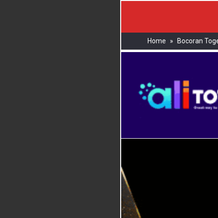
Home
»
Bocoran Togel