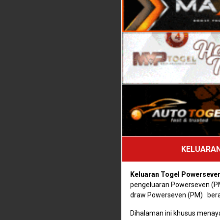
KELUARAN
Keluaran Togel Powerseve
pengeluaran Powerseven (PM) 
draw Powerseven (PM) berak
Dihalaman ini khusus menayan